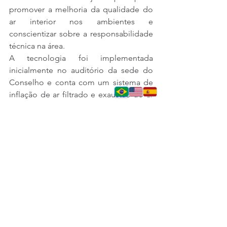
promover a melhoria da qualidade do 
ar interior nos ambientes e 
conscientizar sobre a responsabilidade 
técnica na área.
A tecnologia foi implementada 
inicialmente no auditório da sede do 
Conselho e conta com um sistema de 
inflação de ar filtrado e exaustão do ar 
degradado, além de purificação de 
oxidação avançada. 
Todo o sistema 
QAI do auditório do CREA-SC é 
controlado por sistema de automação 
que liga e desliga o sistema de acordo 
com teor de CO2 do ambiente. Um 
monitor apresenta todos os dados 
medidos com histórico gráfico e 
medida em tempo real.