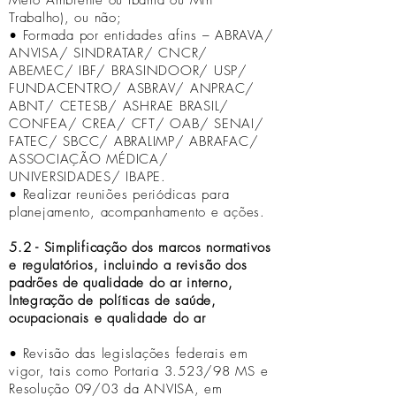
Meio Ambiente ou Ibama ou Min
Trabalho), ou não;
• Formada por entidades afins – ABRAVA/
ANVISA/ SINDRATAR/ CNCR/
ABEMEC/ IBF/ BRASINDOOR/ USP/
FUNDACENTRO/ ASBRAV/ ANPRAC/
ABNT/ CETESB/ ASHRAE BRASIL/
CONFEA/ CREA/ CFT/ OAB/ SENAI/
FATEC/ SBCC/ ABRALIMP/ ABRAFAC/
ASSOCIAÇÃO MÉDICA/
UNIVERSIDADES/ IBAPE.
• Realizar reuniões periódicas para
planejamento, acompanhamento e ações.
5.2 - Simplificação dos marcos normativos
e regulatórios, incluindo a revisão dos
padrões de qualidade do ar interno,
Integração de políticas de saúde,
ocupacionais e qualidade do ar
• Revisão das legislações federais em
vigor, tais como Portaria 3.523/98 MS e
Resolução 09/03 da ANVISA, em