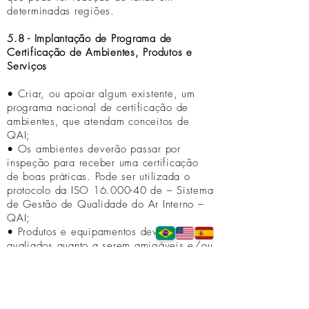
determinadas regiões.
5.8 - Implantação de Programa de
Certificação de Ambientes, Produtos e
Serviços
• Criar, ou apoiar algum existente, um
programa nacional de certificação de
ambientes, que atendam conceitos de
QAI;
• Os ambientes deverão passar por
inspeção para receber uma certificação
de boas práticas. Pode ser utilizada o
protocolo da ISO 16.000-40 de – Sistema
de Gestão de Qualidade do Ar Interno –
QAI;
• Produtos e equipamentos deverão ser
avaliados quanto a serem amigáveis e/ou
eficientes para a QAI. Purificadores de ar,
equipamentos de climatização, produtos e
equipamentos de limpeza poderão ser
classificados e ranqueados;