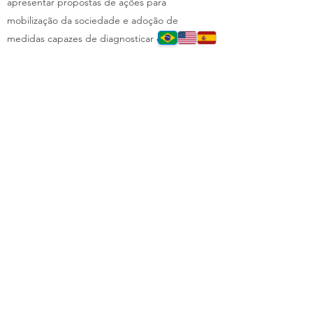
apresentar propostas de ações para
mobilização da sociedade e adoção de
medidas capazes de diagnosticar e corrigir
instalações cuja qualidade do ar esteja fora
de valores mínimos previstos nas normas,
com a promoção da qualidade do ar em
ambientes internos, mitigando seus efeitos
nocivos que afetam a capacidade produtiva
das pessoas com queda de desempenho e
provocam fragilidade da saúde com
aumento do absenteísmo, com:
• Proposição de criação de políticas
públicas de QAI;
• Conscientização da população da
importância do tema;
• Redução de doenças relacionadas a
poluição do ar;